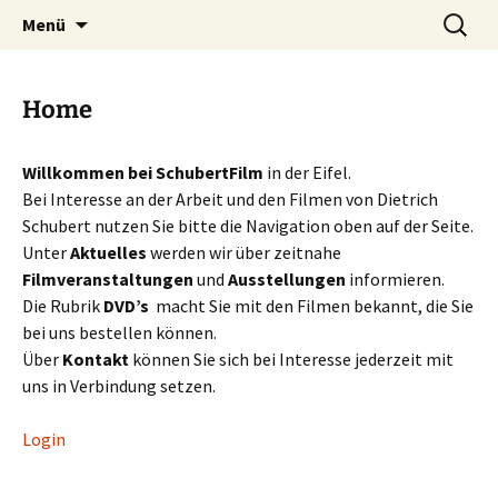
Die Filmproduktion in der Eifel
Zum
Suchen
Schubertfilm
Menü
Inhalt
nach:
springen
Home
Willkommen bei SchubertFilm
in der Eifel.
Bei Interesse an der Arbeit und den Filmen von Dietrich
Schubert nutzen Sie bitte die Navigation oben auf der Seite.
Unter
Aktuelles
werden wir über zeitnahe
Filmveranstaltungen
und
Ausstellungen
informieren.
Die Rubrik
DVD’s
macht Sie mit den Filmen bekannt, die Sie
bei uns bestellen können.
Über
Kontakt
können Sie sich bei Interesse jederzeit mit
uns in Verbindung setzen.
Login