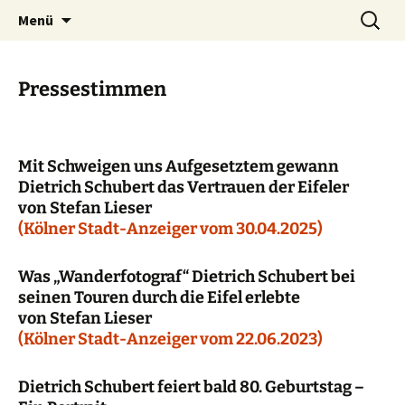
Die Filmproduktion in der Eifel
Zum
Suchen
Schubertfilm
Menü
Inhalt
nach:
springen
Pressestimmen
Mit Schweigen uns Aufgesetztem gewann
Dietrich Schubert das Vertrauen der Eifeler
von Stefan Lieser
(Kölner Stadt-Anzeiger vom 30.04.2025)
Was „Wanderfotograf“ Dietrich Schubert bei
seinen Touren durch die Eifel erlebte
von Stefan Lieser
(Kölner Stadt-Anzeiger vom 22.06.2023)
Dietrich Schubert feiert bald 80. Geburtstag –